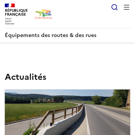
Reche
RÉPUBLIQUE
FRANÇAISE
Équipements des routes & des rues
É
Actualités
q
u
i
p