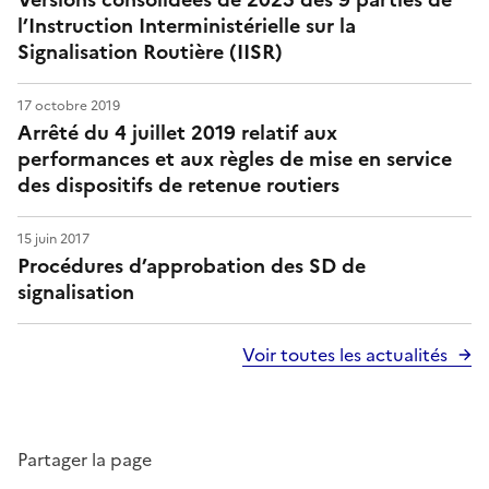
l’Instruction Interministérielle sur la
t
Signalisation Routière (IISR)
e
17 octobre 2019
s
Arrêté du 4 juillet 2019 relatif aux
performances et aux règles de mise en service
&
des dispositifs de retenue routiers
d
15 juin 2017
e
Procédures d’approbation des SD de
signalisation
s
r
Voir toutes les actualités
u
e
Partager la page
s