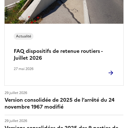
e
m
e
n
Actualité
t
FAQ dispositifs de retenue routiers -
s
Juillet 2026
d
27 mai 2026
e
s
29 juillet 2026
Version consolidée de 2025 de l’arrêté du 24
r
novembre 1967 modifié
o
29 juillet 2026
u
Versions consolidées de 2025 des 9 parties de