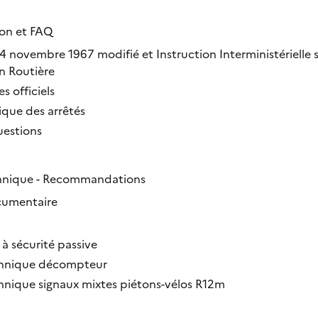
on et FAQ
4 novembre 1967 modifié et Instruction Interministérielle s
on Routière
s officiels
rique des arrêtés
uestions
hnique - Recommandations
cumentaire
à sécurité passive
hnique décompteur
hnique signaux mixtes piétons-vélos R12m