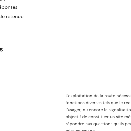
Réponses
 de retenue
s
L’exploitation de la route nécess
fonctions diverses tels que le rec
l’usager, ou encore la signalisati
objectif de constituer un site mé
répondre aux questions qu’ils pe
mise en œuvre.