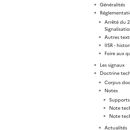
Généralités
Réglementati
Arrêté du 2
Signalisati
Autres texte
IISR - histo
Foire aux q
Les signaux
Doctrine tec
Corpus do
Notes
Supports 
Note tec
Note tec
Actualités