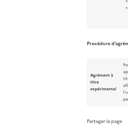
r
r
Procédure d’agréme
Po
ap
Agrément à
ti
titre
af
expérimental
l’
pe
Partager la page