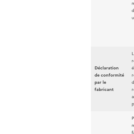
m
d
u
L
r
Déclaration
é
de conformité
r
par le
d
fabricant
r
a
p
P
m
f