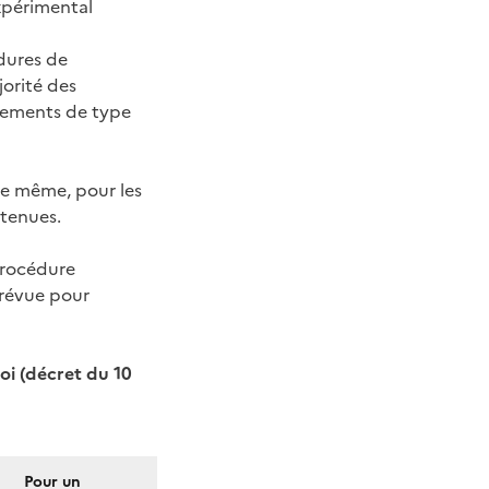
xpérimental
dures de
jorité des
pements de type
De même, pour les
ntenues.
procédure
prévue pour
oi (décret du 10
Pour un