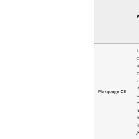
P
L
c
d
c
s
i
Marquage CE
o
c
m
f
l
J