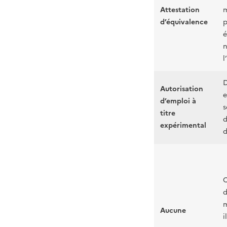
Attestation
m
d’équivalence
p
é
n
l
D
Autorisation
e
d’emploi à
s
titre
d
expérimental
d
C
d
m
Aucune
i