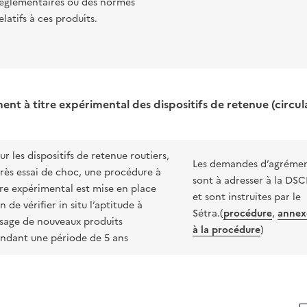
églementaires ou des normes
elatifs à ces produits.
nt à titre expérimental des dispositifs de retenue (circul
ur les dispositifs de retenue routiers,
Les demandes d’agréme
rès essai de choc, une procédure à
sont à adresser à la DS
tre expérimental est mise en place
et sont instruites par le
in de vérifier in situ l’aptitude à
Sétra.(
procédure
,
annex
usage de nouveaux produits
à la procédure
)
ndant une période de 5 ans