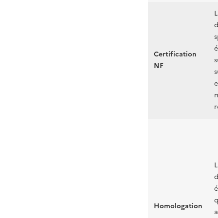
L
d
s
é
Certification
s
NF
s
e
m
r
L
d
é
q
Homologation
a