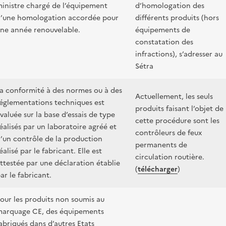
inistre chargé de l’équipement
d’homologation des
’une homologation accordée pour
différents produits (hors
ne année renouvelable.
équipements de
constatation des
infractions), s’adresser au
Sétra
a conformité à des normes ou à des
Actuellement, les seuls
églementations techniques est
produits faisant l’objet de
valuée sur la base d’essais de type
cette procédure sont les
éalisés par un laboratoire agréé et
contrôleurs de feux
’un contrôle de la production
permanents de
éalisé par le fabricant. Elle est
circulation routière.
ttestée par une déclaration établie
(
télécharger
)
ar le fabricant.
our les produits non soumis au
arquage CE, des équipements
abriqués dans d’autres Etats